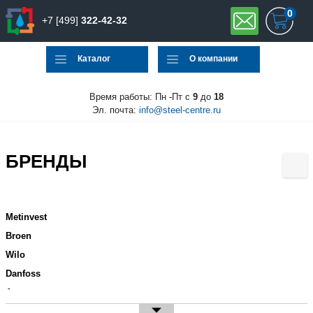
0
+7 [499]
322-42-32
Каталог
О компании
Время работы: Пн -Пт с
9
до
18
Эл. почта:
info@steel-centre.ru
БРЕНДЫ
Metinvest
Broen
Wilo
Danfoss
Amet
ArcelorMittal