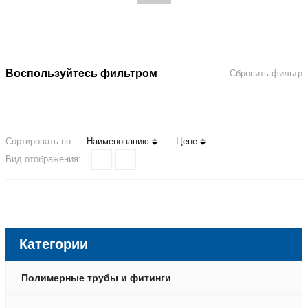
EVRAZ
Grundfos
MMK
Rifar
Воспользуйтесь фильтром
Сбросить фильтр
SOCHI.RU 2014
Wika
ГК ПИК
Сортировать по:
Наименованию
Цене
Группа ЧТПЗ
Вид отображения:
м/а ШЕРЕМЕТЬЕВО
МЕЧЕЛ
МОРТОН
Московский транспорт
МОЭСК
Категории
НЛМК
Северсталь
Полимерные трубы и фитинги
Сколково