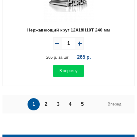
Нержавеющий круг 12Х18Н10Т 240 мм
265
р.
265 р. за шт
В корзину
1
2
3
4
5
Вперед