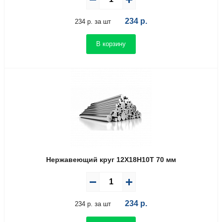
234
р.
234 р. за шт
В корзину
Нержавеющий круг 12Х18Н10Т 70 мм
234
р.
234 р. за шт