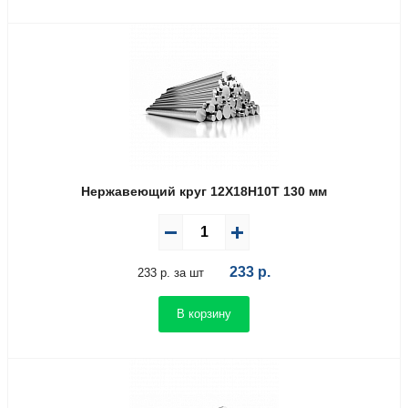
Нержавеющий круг 12Х18Н10Т 130 мм
233
р.
233 р. за шт
В корзину