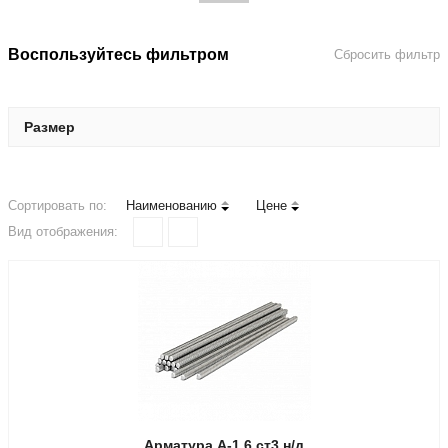
Проволока
Уголок
Воспользуйтесь фильтром
Сбросить фильтр
Швеллер
Шестигранник
Размер
Шпунт Ларсена
Сортировать по:
Наименованию
Цене
Вид отображения:
Арматура А-1 6 ст3 н/д