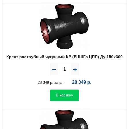
Крест раструбный чугунный КР (ВЧШГс ЦПП) Ду 150х300
28 349
р.
28 349 р. за шт
В корзину