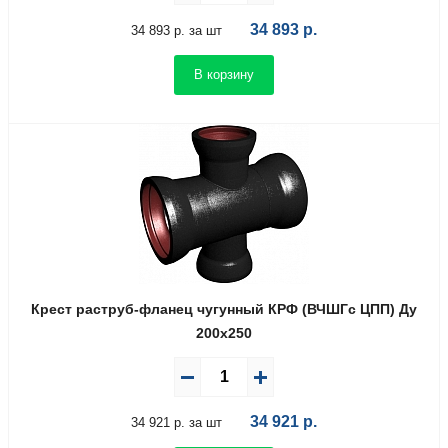
34 893
р.
34 893 р. за шт
В корзину
Крест раструб-фланец чугунный КРФ (ВЧШГс ЦПП) Ду
200х250
34 921
р.
34 921 р. за шт