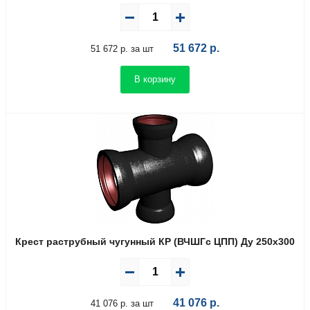
51 672
р.
51 672 р. за шт
В корзину
Крест раструбный чугунный КР (ВЧШГс ЦПП) Ду 250х300
41 076
р.
41 076 р. за шт