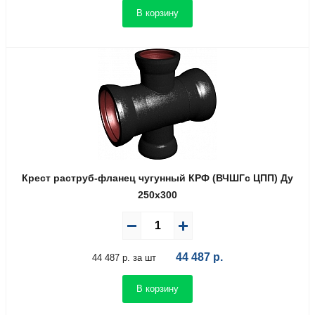
В корзину
Крест раструб-фланец чугунный КРФ (ВЧШГс ЦПП) Ду
250х300
44 487
р.
44 487 р. за шт
В корзину