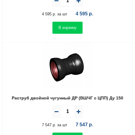
4 595
р.
4 595 р. за шт
В корзину
Раструб двойной чугунный ДР (ВШЧГ с ЦПП) Ду 150
7 547
р.
7 547 р. за шт