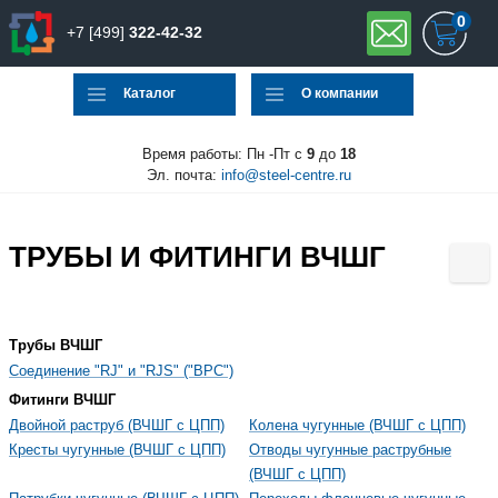
0
+7 [499]
322-42-32
Каталог
О компании
Время работы: Пн -Пт с
9
до
18
Эл. почта:
info@steel-centre.ru
ТРУБЫ И ФИТИНГИ ВЧШГ
Трубы ВЧШГ
Соединение "RJ" и "RJS" ("ВРС")
Фитинги ВЧШГ
Двойной раструб (ВЧШГ с ЦПП)
Колена чугунные (ВЧШГ с ЦПП)
Кресты чугунные (ВЧШГ с ЦПП)
Отводы чугунные раструбные
(ВЧШГ с ЦПП)