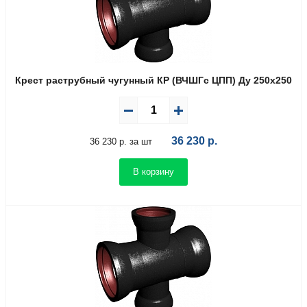
Крест раструбный чугунный КР (ВЧШГс ЦПП) Ду 250х250
36 230
р.
36 230 р. за шт
В корзину