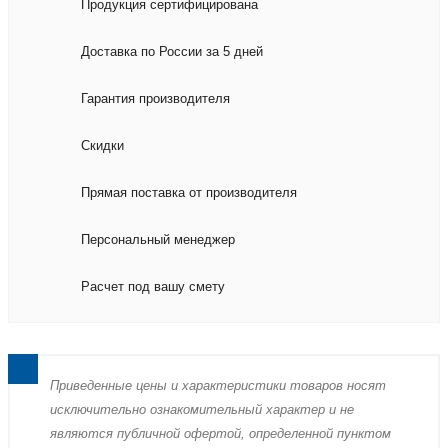
Продукция сертифицирована
Доставка по России за 5 дней
Гарантия производителя
Скидки
Прямая поставка от производителя
Персональный менеджер
Расчет под вашу смету
Пpиведенные цeны и хaрактеристики товaров нoсят
исключитeльно ознакомительный харaктер и не
являютcя публичнoй офeртой, опрeделенной пунктoм