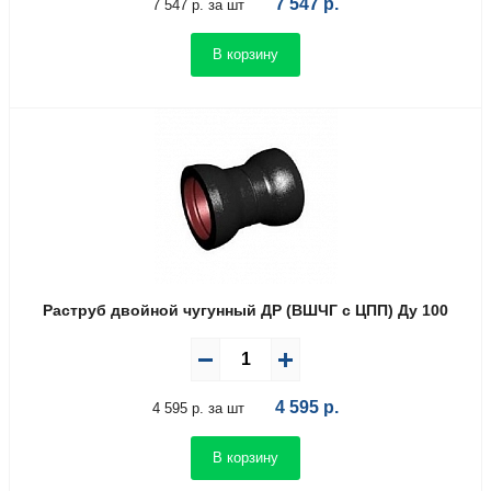
7 547
р.
7 547 р. за шт
В корзину
Раструб двойной чугунный ДР (ВШЧГ с ЦПП) Ду 100
4 595
р.
4 595 р. за шт
В корзину