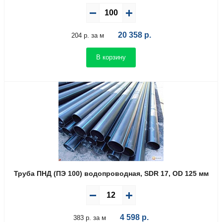
20 358
р.
204 р. за м
В корзину
Труба ПНД (ПЭ 100) водопроводная, SDR 17, OD 125 мм
4 598
р.
383 р. за м