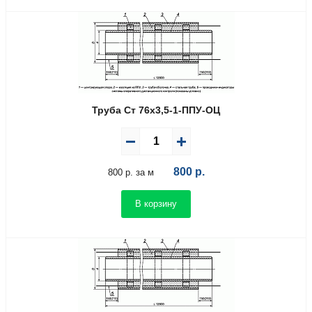
Труба Ст 76х3,5-1-ППУ-ОЦ
800
р.
800 р. за м
В корзину