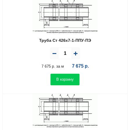
Труба Ст 426х7-1-ППУ-ПЭ
7 675
р.
7 675 р. за м
В корзину