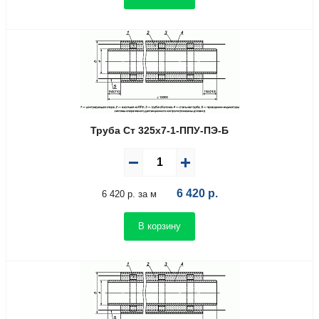
Труба Ст 325х7-1-ППУ-ПЭ-Б
6 420
р.
6 420 р. за м
В корзину