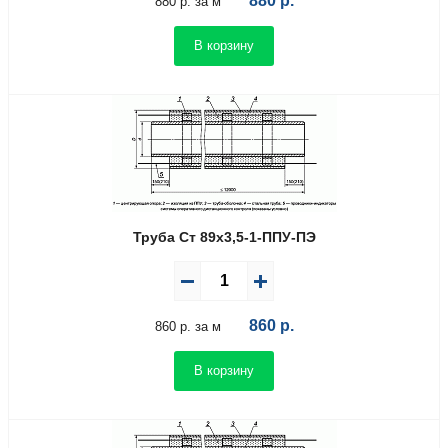
880
р.
880 р. за м
В корзину
Труба Ст 89х3,5-1-ППУ-ПЭ
860
р.
860 р. за м
В корзину