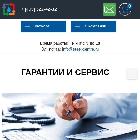
0
+7 [499]
322-42-32
Каталог
О компании
Время работы: Пн -Пт с
9
до
18
Эл. почта:
info@steel-centre.ru
ГАРАНТИИ И СЕРВИС