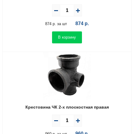
874
р.
874 р. за шт
В корзину
Крестовина ЧК 2-х плоскостная правая
960
р.
960 р. за шт