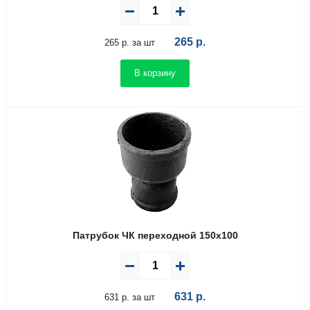
265
р.
265 р. за шт
В корзину
Патрубок ЧК переходной 150х100
631
р.
631 р. за шт