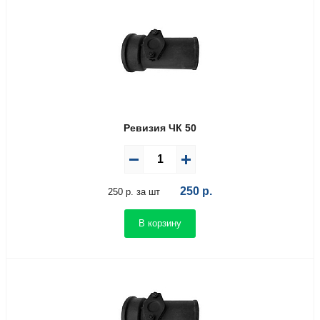
Ревизия ЧК 50
250
р.
250 р. за шт
В корзину