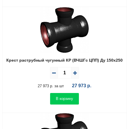
Крест раструбный чугунный КР (ВЧШГс ЦПП) Ду 150х250
27 973
р.
27 973 р. за шт
В корзину