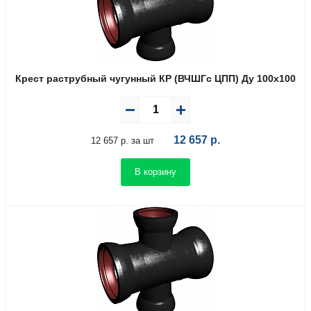
Крест раструбный чугунный КР (ВЧШГс ЦПП) Ду 100х100
12 657
р.
12 657 р. за шт
В корзину