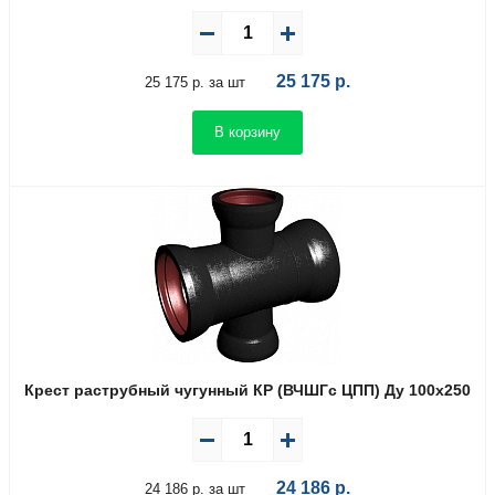
25 175
р.
25 175 р. за шт
В корзину
Крест раструбный чугунный КР (ВЧШГс ЦПП) Ду 100х250
24 186
р.
24 186 р. за шт