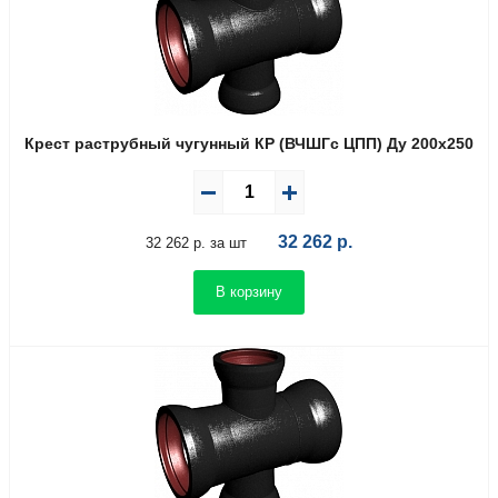
Крест раструбный чугунный КР (ВЧШГс ЦПП) Ду 200х250
32 262
р.
32 262 р. за шт
В корзину