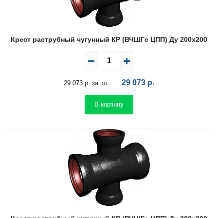
Крест раструбный чугунный КР (ВЧШГс ЦПП) Ду 200х200
29 073
р.
29 073 р. за шт
В корзину