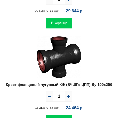
29 644
р.
29 644 р. за шт
В корзину
Крест фланцевый чугунный КФ (ВЧШГс ЦПП) Ду 100х250
24 464
р.
24 464 р. за шт