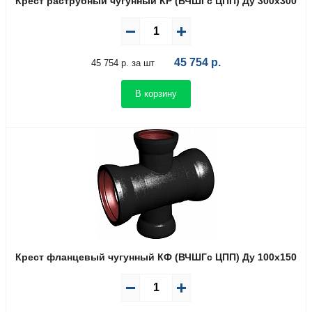
Крест раструбный чугунный КР (ВЧШГс ЦПП) Ду 300х300
45 754
р.
45 754 р. за шт
В корзину
Крест фланцевый чугунный КФ (ВЧШГс ЦПП) Ду 100х150