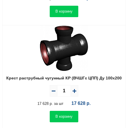
В корзину
Крест раструбный чугунный КР (ВЧШГс ЦПП) Ду 100х200
17 628
р.
17 628 р. за шт
В корзину