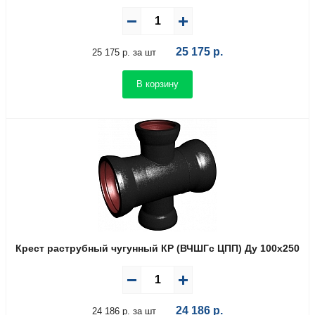
25 175
р.
25 175 р. за шт
В корзину
Крест раструбный чугунный КР (ВЧШГс ЦПП) Ду 100х250
24 186
р.
24 186 р. за шт