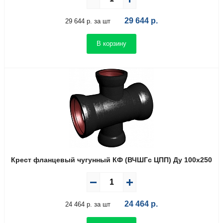
29 644
р.
29 644 р. за шт
В корзину
Крест фланцевый чугунный КФ (ВЧШГс ЦПП) Ду 100х250
24 464
р.
24 464 р. за шт