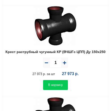
Крест раструбный чугунный КР (ВЧШГс ЦПП) Ду 150х250
27 973
р.
27 973 р. за шт
В корзину