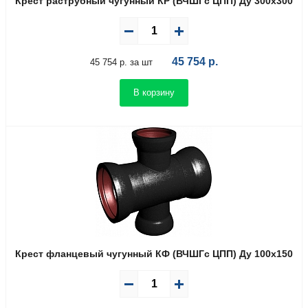
Крест раструбный чугунный КР (ВЧШГс ЦПП) Ду 300х300
45 754
р.
45 754 р. за шт
В корзину
Крест фланцевый чугунный КФ (ВЧШГс ЦПП) Ду 100х150