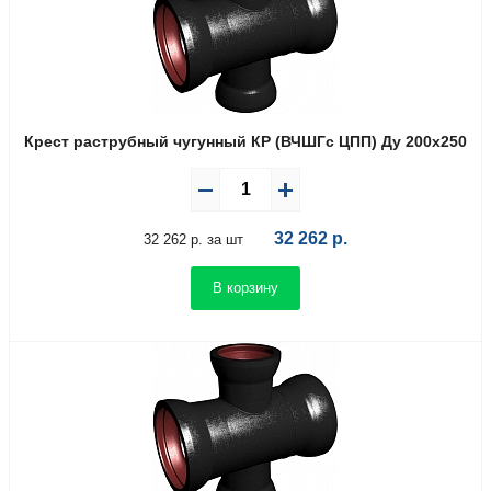
Крест раструбный чугунный КР (ВЧШГс ЦПП) Ду 200х250
32 262
р.
32 262 р. за шт
В корзину