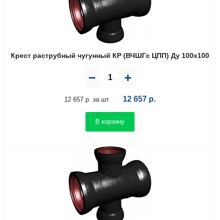
Крест раструбный чугунный КР (ВЧШГс ЦПП) Ду 100х100
12 657
р.
12 657 р. за шт
В корзину