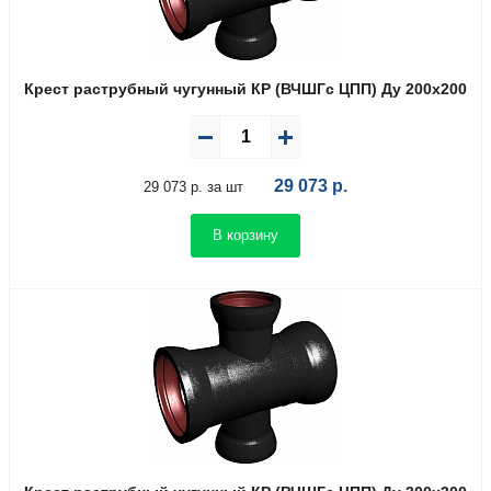
Крест раструбный чугунный КР (ВЧШГс ЦПП) Ду 200х200
29 073
р.
29 073 р. за шт
В корзину