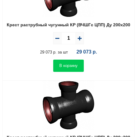
Крест раструбный чугунный КР (ВЧШГс ЦПП) Ду 200х200
29 073
р.
29 073 р. за шт
В корзину