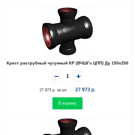
Крест раструбный чугунный КР (ВЧШГс ЦПП) Ду 150х250
27 973
р.
27 973 р. за шт
В корзину