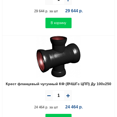
29 644
р.
29 644 р. за шт
В корзину
Крест фланцевый чугунный КФ (ВЧШГс ЦПП) Ду 100х250
24 464
р.
24 464 р. за шт