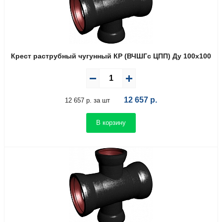
Крест раструбный чугунный КР (ВЧШГс ЦПП) Ду 100х100
12 657
р.
12 657 р. за шт
В корзину