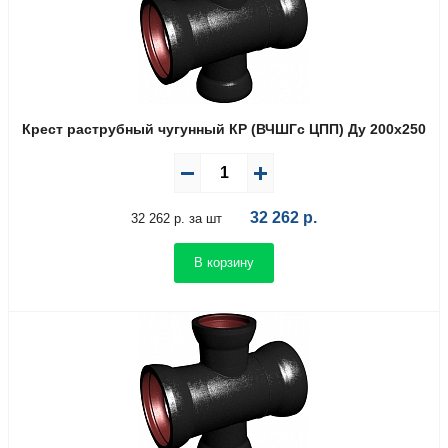
Крест раструбный чугунный КР (ВЧШГс ЦПП) Ду 200х250
32 262
р.
32 262 р. за шт
В корзину