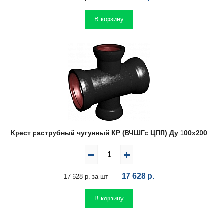
В корзину
Крест раструбный чугунный КР (ВЧШГс ЦПП) Ду 100х200
17 628
р.
17 628 р. за шт
В корзину