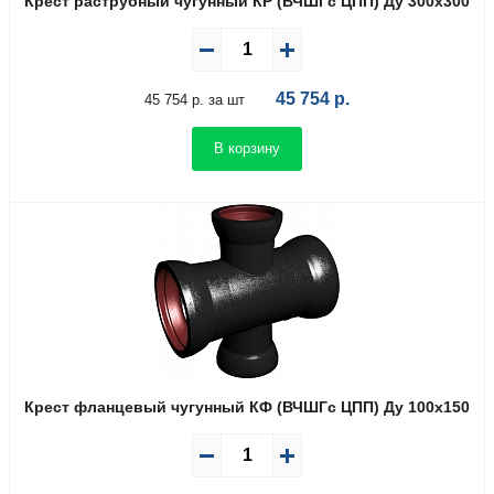
Крест раструбный чугунный КР (ВЧШГс ЦПП) Ду 300х300
45 754
р.
45 754 р. за шт
В корзину
Крест фланцевый чугунный КФ (ВЧШГс ЦПП) Ду 100х150