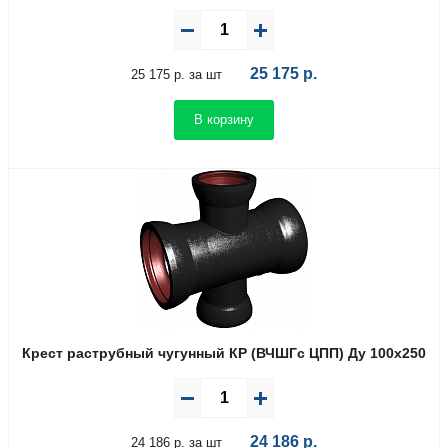
25 175
р.
25 175 р. за шт
В корзину
Крест раструбный чугунный КР (ВЧШГс ЦПП) Ду 100х250
24 186
р.
24 186 р. за шт