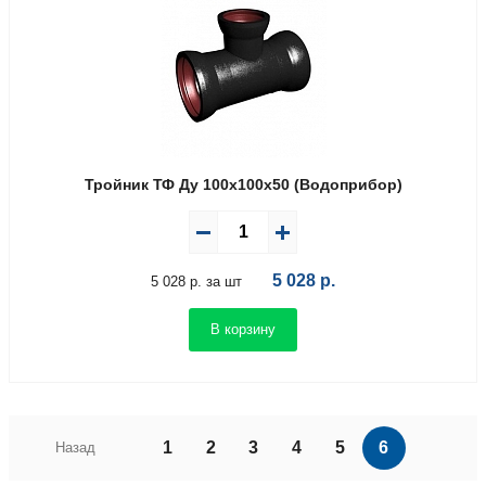
Тройник ТФ Ду 100х100х50 (Водоприбор)
5 028
р.
5 028 р. за шт
В корзину
1
2
3
4
5
6
Назад