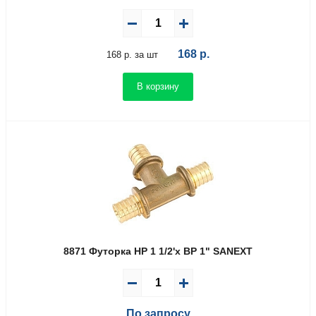
168
р.
168 р. за шт
В корзину
8871 Футорка НР 1 1/2'х ВР 1" SANEXT
По запросу