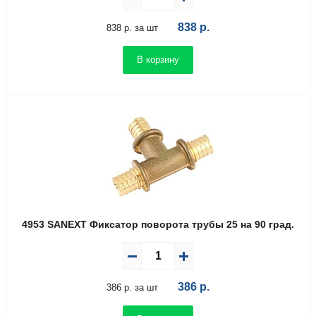
838
р.
838 р. за шт
В корзину
4953 SANEXT Фиксатор поворота трубы 25 на 90 град.
386
р.
386 р. за шт