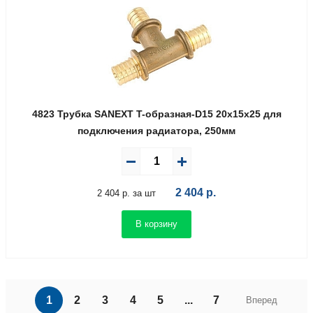
4823 Трубка SANEXT T-образная-D15 20х15х25 для
подключения радиатора, 250мм
2 404
р.
2 404 р. за шт
В корзину
1
2
3
4
5
...
7
Вперед