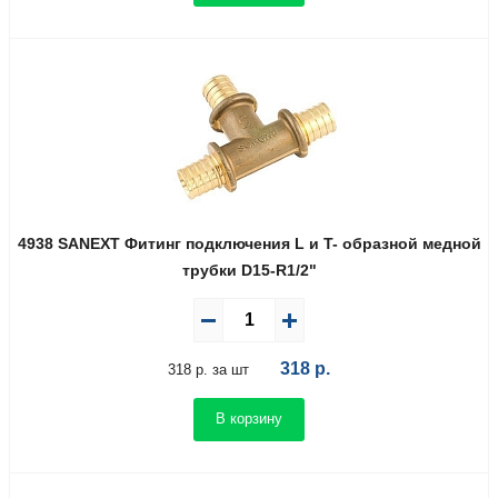
4938 SANEXT Фитинг подключения L и T- образной медной
трубки D15-R1/2"
318
р.
318 р. за шт
В корзину