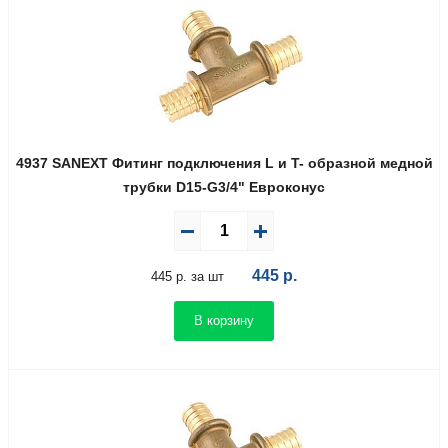
4937 SANEXT Фитинг подключения L и T- образной медной
трубки D15-G3/4" Евроконус
445
р.
445 р. за шт
В корзину