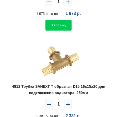
1 973
р.
1 973 р. за шт
В корзину
4812 Трубка SANEXT T-образная-D15 16х15х20 для
подключения радиатора, 250мм
2 381
р.
2 381 р. за шт