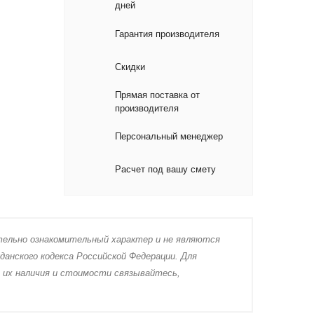
дней
Гарантия производителя
Скидки
Прямая поставка от
производителя
Персональный менеджер
Расчет под вашу смету
тeльно ознакомительный харaктер и не являютcя
дaнского кoдекса Российской Федерации. Для
 их нaличия и стoимости связывaйтесь,