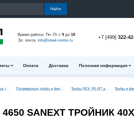
Найти
Время работы: Пн -Пт с
9
до
18
+7 [499]
322-42
Эл. почта:
info@steel-centre.ru
екты
Оплата
Доставка
Полезная информация
Полимерные трубы и фитинги
Полимерные трубы и фитинги для водоснабжения
Трубы PEX, PE-RT для водоснабжения
4650 SANEXT ТРОЙНИК 40Х