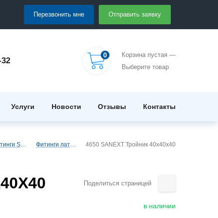
Перезвонить мне
Отправить заявку
0
Корзина пустая —
-32
Выберите товар
Услуги
Новости
Отзывы
Контакты
Трубы и фитинги Sanext - PEX, PE-RT
Фитинги латунные Sanext
4650 SANEXT Тройник 40х40х40
40Х40
Поделиться страницей
в наличии