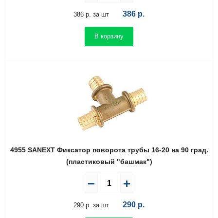
386
р.
386 р. за шт
В корзину
4955 SANEXT Фиксатор поворота трубы 16-20 на 90 град.
(пластиковый "башмак")
290
р.
290 р. за шт