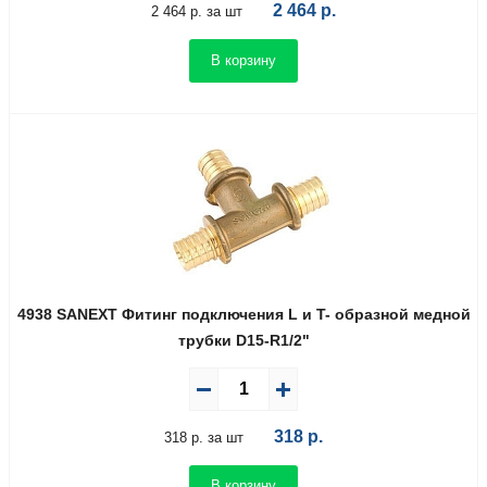
2 464
р.
2 464 р. за шт
В корзину
4938 SANEXT Фитинг подключения L и T- образной медной
трубки D15-R1/2"
318
р.
318 р. за шт
В корзину