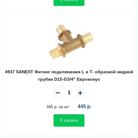
4937 SANEXT Фитинг подключения L и T- образной медной
трубки D15-G3/4" Евроконус
445
р.
445 р. за шт
В корзину