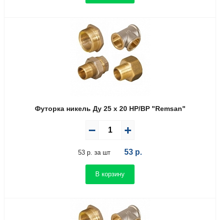
Футорка никель Ду 25 х 20 НР/ВР "Remsan"
53
р.
53 р. за шт
В корзину