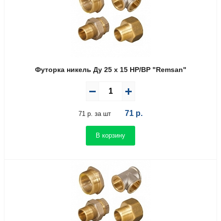
Футорка никель Ду 25 х 15 НР/ВР "Remsan"
71
р.
71 р. за шт
В корзину