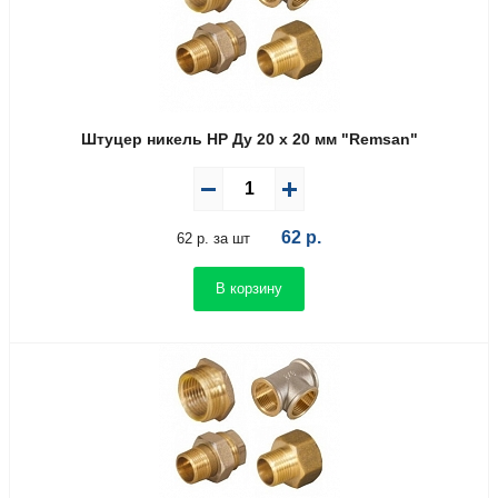
Штуцер никель НР Ду 20 х 20 мм "Remsan"
62
р.
62 р. за шт
В корзину