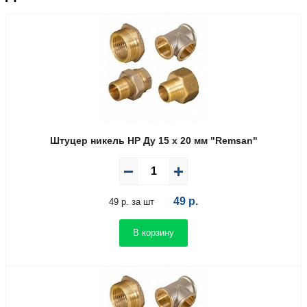
Штуцер никель НР Ду 15 х 20 мм "Remsan"
49
р.
49 р. за шт
В корзину