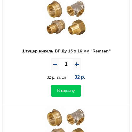
Штуцер никель ВР Ду 15 х 16 мм "Remsan"
32
р.
32 р. за шт
В корзину