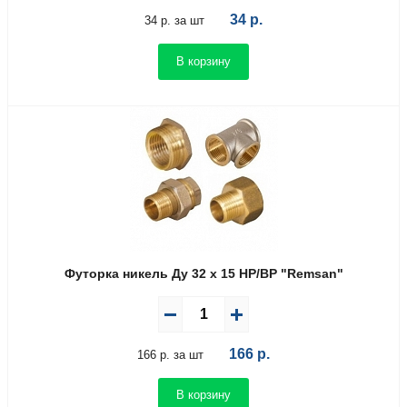
34
р.
34 р. за шт
В корзину
Футорка никель Ду 32 х 15 НР/ВР "Remsan"
166
р.
166 р. за шт
В корзину