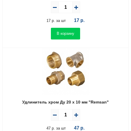
17
р.
17 р. за шт
В корзину
Удлинитель хром Ду 20 х 10 мм "Remsan"
47
р.
47 р. за шт