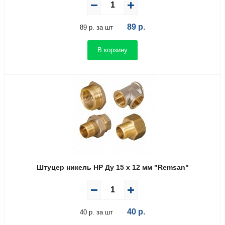
89
р.
89 р. за шт
В корзину
Штуцер никель НР Ду 15 х 12 мм "Remsan"
40
р.
40 р. за шт