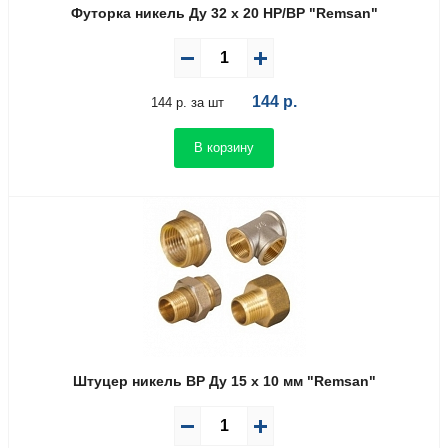
Футорка никель Ду 32 х 20 НР/ВР "Remsan"
144
р.
144 р. за шт
В корзину
Штуцер никель ВР Ду 15 х 10 мм "Remsan"