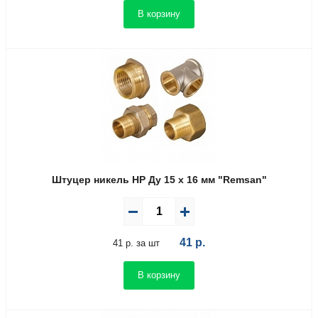
В корзину
Штуцер никель НР Ду 15 х 16 мм "Remsan"
41
р.
41 р. за шт
В корзину