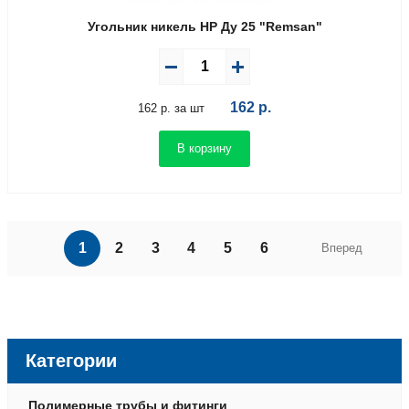
Угольник никель НР Ду 25 "Remsan"
162
р.
162 р. за шт
В корзину
1
2
3
4
5
6
Вперед
Категории
Полимерные трубы и фитинги