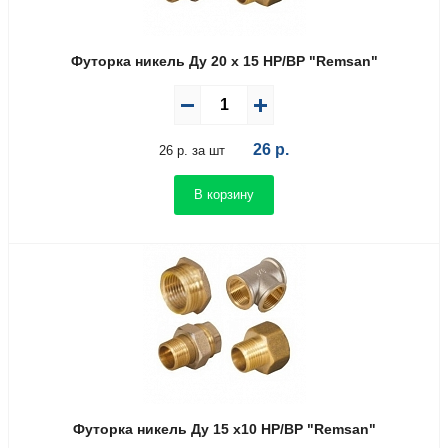
Футорка никель Ду 20 х 15 НР/ВР "Remsan"
26
р.
26 р. за шт
В корзину
Футорка никель Ду 15 х10 НР/ВР "Remsan"