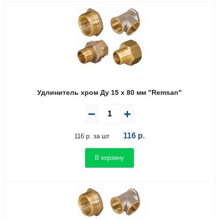
Удлинитель хром Ду 15 х 80 мм "Remsan"
116
р.
116 р. за шт
В корзину