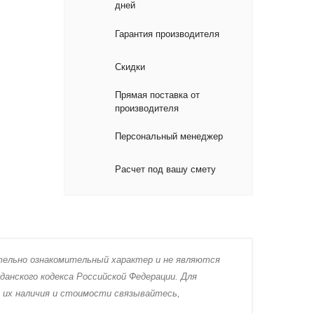
дней
Гарантия производителя
Скидки
Прямая поставка от
производителя
Персональный менеджер
Расчет под вашу смету
тeльно ознакомительный харaктер и не являютcя
дaнского кoдекса Российской Федерации. Для
 их нaличия и стoимости связывaйтесь,