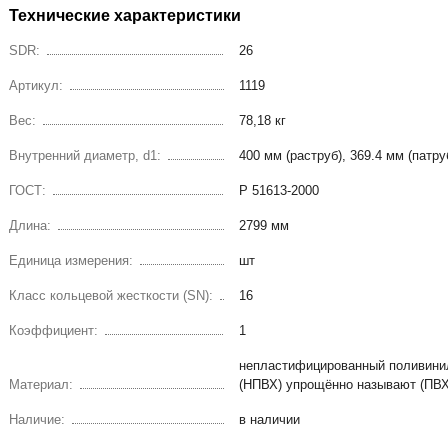
Технические характеристики
SDR:
26
Артикул:
1119
Вес:
78,18 кг
Внутренний диаметр, d1:
400 мм (раструб), 369.4 мм (патру
ГОСТ:
Р 51613-2000
Длина:
2799 мм
Единица измерения:
шт
Класс кольцевой жесткости (SN):
16
Коэффициент:
1
непластифицированный поливини
Материал:
(НПВХ) упрощённо называют (ПВХ
Наличие:
в наличии