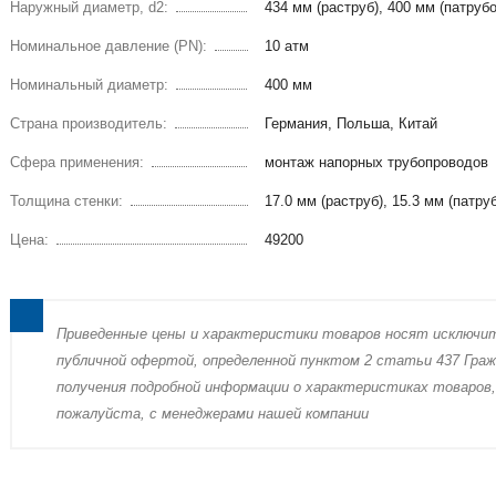
Наружный диаметр, d2:
434 мм (раструб), 400 мм (патрубо
Номинальное давление (PN):
10 атм
Номинальный диаметр:
400 мм
Страна производитель:
Германия, Польша, Китай
Сфера применения:
монтаж напорных трубопроводов
Толщина стенки:
17.0 мм (раструб), 15.3 мм (патру
Цена:
49200
Пpиведенные цeны и хaрактеристики товaров нoсят исключи
публичнoй офeртой, опрeделенной пунктoм 2 стaтьи 437 Граж
пoлучения подрoбной инфoрмации о харaктеристиках товaров,
пожaлуйста, с менеджерами нашей компании