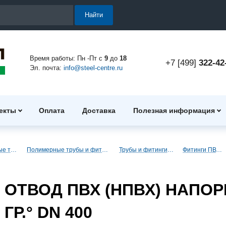
Найти
Время работы: Пн -Пт с
9
до
18
+7 [499]
322-42
Эл. почта:
info@steel-centre.ru
екты
Оплата
Доставка
Полезная информация
Полимерные трубы и фитинги
Полимерные трубы и фитинги для водоснабжения
Трубы и фитинги ПВХ (напорные)
Фитинги ПВХ (напорные)
ОТВОД ПВХ (НПВХ) НАПОР
ГР.° DN 400