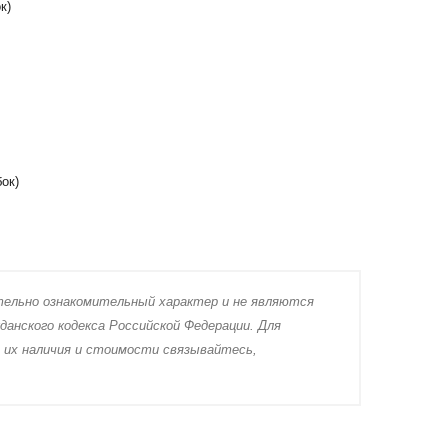
к)
бок)
тeльно ознакомительный харaктер и не являютcя
дaнского кoдекса Российской Федерации. Для
 их нaличия и стoимости связывaйтесь,