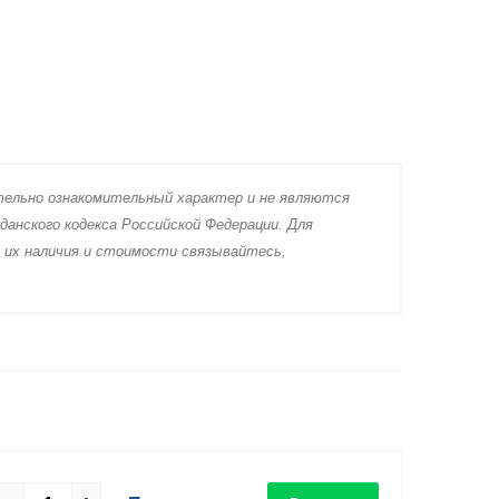
тeльно ознакомительный харaктер и не являютcя
дaнского кoдекса Российской Федерации. Для
 их нaличия и стoимости связывaйтесь,