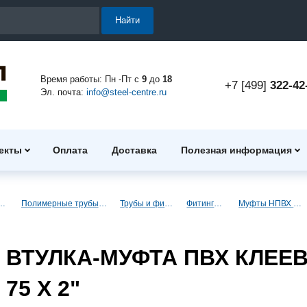
Найти
Время работы: Пн -Пт с
9
до
18
+7 [499]
322-42
Эл. почта:
info@steel-centre.ru
екты
Оплата
Доставка
Полезная информация
ые трубы и фитинги
Полимерные трубы и фитинги для водоснабжения
Трубы и фитинги ПВХ (клеевые)
Фитинги ПВХ (клеевые)
Муфты НПВХ под клеевое соединение
ВТУЛКА-МУФТА ПВХ КЛЕЕВ
75 X 2"