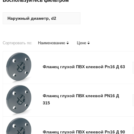
Воспользуйтесь фильтром
Наружный диаметр, d2
Сортировать по:
Наименованию
Цене
Фланец глуxой ПВX клеевой Pn16 Д 63
Фланец глухой ПВХ клеевой PN16 Д
315
Фланец глуxой ПВX клеевой Pn16 Д 90