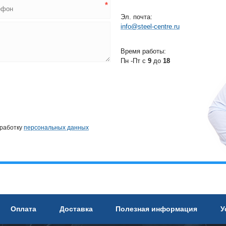
Эл. почта:
info@steel-centre.ru
Время работы:
Пн -Пт с
9
до
18
бработку
персональных данных
Оплата
Доставка
Полезная информация
У