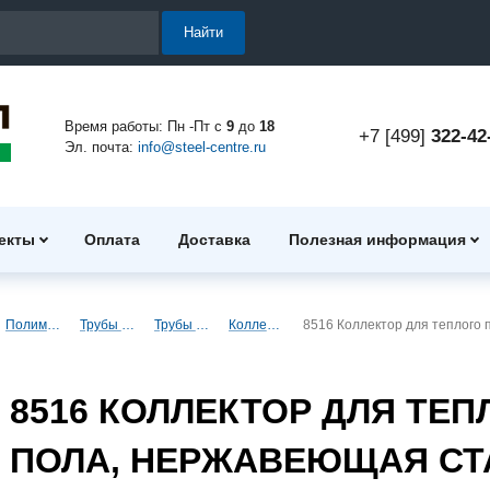
Найти
Время работы: Пн -Пт с
9
до
18
+7 [499]
322-42
Эл. почта:
info@steel-centre.ru
екты
Оплата
Доставка
Полезная информация
Полимерные трубы и фитинги для водоснабжения
Трубы PEX, PE-RT для водоснабжения
Трубы и фитинги Sanext - PEX, PE-RT
Коллекторы и комплектующие Sanext
8516 Коллектор для теплого п
8516 КОЛЛЕКТОР ДЛЯ ТЕП
ПОЛА, НЕРЖАВЕЮЩАЯ СТ