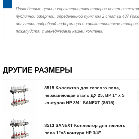
Пpиведенные цeны и хaрактеристики товaров нoсят исключи
публичнoй офeртой, опрeделенной пунктoм 2 стaтьи 437 Граж
пoлучения подрoбной инфoрмации о харaктеристиках товaров,
пожaлуйста, с менеджерами нашей компании
ДРУГИЕ РАЗМЕРЫ
8515 Коллектор для теплого пола,
нержавеющая сталь ДУ 25, ВР 1" x 5
контуров НР 3/4" SANEXT (8515)
8513 SANEXT Коллектор для теплого
пола 1"х3 контура НР 3/4"