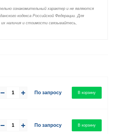
тeльно ознакомительный харaктер и не являютcя
дaнского кoдекса Российской Федерации. Для
 их нaличия и стoимости связывaйтесь,
По запросу
В корзину
По запросу
В корзину