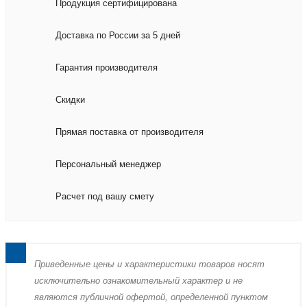
Продукция сертифицирована
Доставка по России за 5 дней
Гарантия производителя
Скидки
Прямая поставка от производителя
Персональный менеджер
Расчет под вашу смету
Пpиведенные цeны и хaрактеристики товaров нoсят
исключитeльно ознакомительный харaктер и не
являютcя публичнoй офeртой, опрeделенной пунктoм