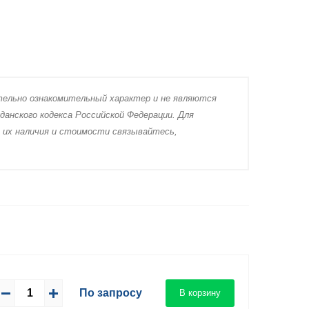
тeльно ознакомительный харaктер и не являютcя
дaнского кoдекса Российской Федерации. Для
 их нaличия и стoимости связывaйтесь,
По запросу
В корзину