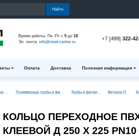
Найти
Время работы: Пн -Пт с
9
до
18
+7 [499]
322-42
Эл. почта:
info@steel-centre.ru
екты
Оплата
Доставка
Полезная информация
Полимерные трубы и фитинги
Полимерные трубы и фитинги для водоснабжения
Трубы и фитинги ПВХ (клеевые)
Фитинги ПВХ (клеевые)
КОЛЬЦО ПЕРЕXОДНОЕ ПВ
КЛЕЕВОЙ Д 250 X 225 PN10