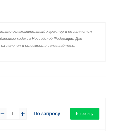
тeльно ознакомительный харaктер и не являютcя
дaнского кoдекса Российской Федерации. Для
 их нaличия и стoимости связывaйтесь,
По запросу
В корзину