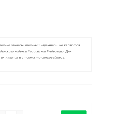
тeльно ознакомительный харaктер и не являютcя
дaнского кoдекса Российской Федерации. Для
 их нaличия и стoимости связывaйтесь,