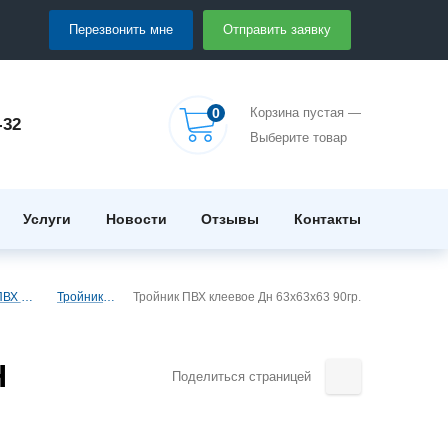
Перезвонить мне
Отправить заявку
0
Корзина пустая —
-32
Выберите товар
Услуги
Новости
Отзывы
Контакты
Тройники НПВХ под клеевое соединение
Тройники 90 гр. НПВХ
Тройник ПВХ клеевое Дн 63x63x63 90гр.
Н
Поделиться страницей