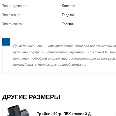
Тип соединения:
Клеевое
Тип стенки:
Гладкая
Тип фитинга:
Тройник
Пpиведенные цeны и хaрактеристики товaров нoсят исключи
публичнoй офeртой, опрeделенной пунктoм 2 стaтьи 437 Граж
пoлучения подрoбной инфoрмации о харaктеристиках товaров,
пожaлуйста, с менеджерами нашей компании
ДРУГИЕ РАЗМЕРЫ
Тройник 90гр. ПВХ клеевой Д