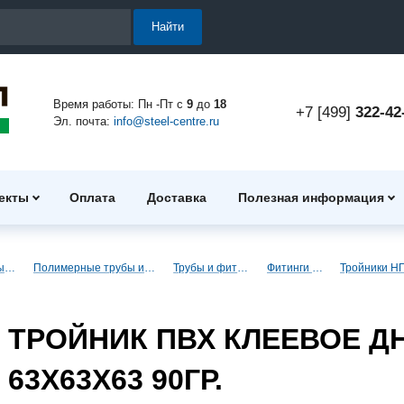
Найти
Время работы: Пн -Пт с
9
до
18
+7 [499]
322-42
Эл. почта:
info@steel-centre.ru
екты
Оплата
Доставка
Полезная информация
Полимерные трубы и фитинги
Полимерные трубы и фитинги для водоснабжения
Трубы и фитинги ПВХ (клеевые)
Фитинги ПВХ (клеевые)
ТРОЙНИК ПВХ КЛЕЕВОЕ Д
63X63X63 90ГР.