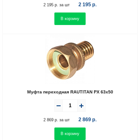
2 195
р.
2 195 р. за шт
В корзину
Муфта переходная RAUTITAN PX 63х50
2 869
р.
2 869 р. за шт
В корзину