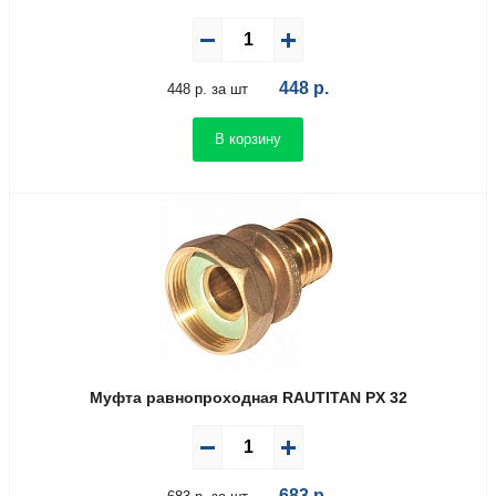
448
р.
448 р. за шт
В корзину
Муфта равнопроходная RAUTITAN PX 32
683
р.