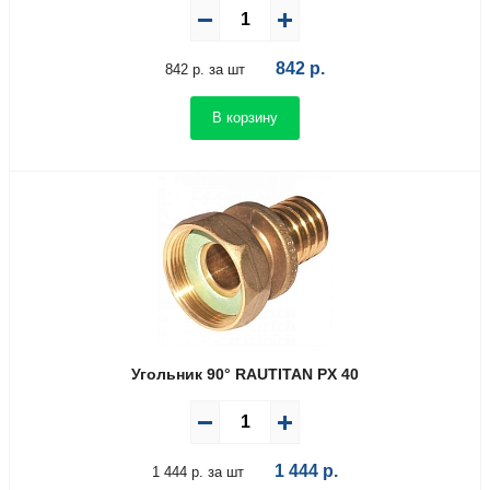
842
р.
842 р. за шт
В корзину
Угольник 90° RAUTITAN PX 40
1 444
р.
1 444 р. за шт