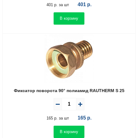
401
р.
401 р. за шт
В корзину
Фиксатор поворота 90° полиамид RAUTHERM S 25
165
р.
165 р. за шт
В корзину