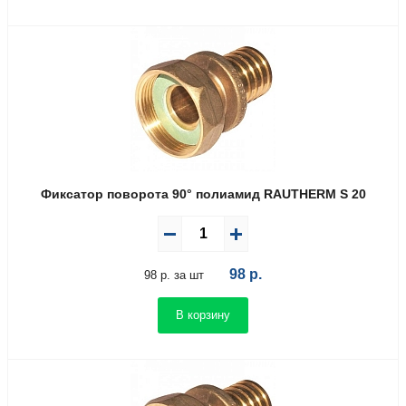
Фиксатор поворота 90° полиамид RAUTHERM S 20
98
р.
98 р. за шт
В корзину