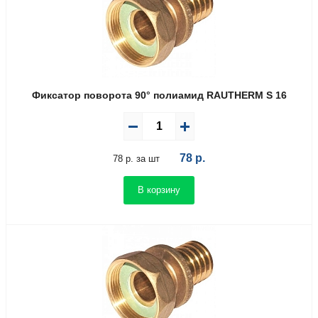
Фиксатор поворота 90° полиамид RAUTHERM S 16
78
р.
78 р. за шт
В корзину