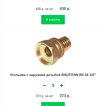
430
р.
430 р. за шт
В корзину
Угольник с наружней резьбой RAUTITAN RX 16 1/2"
373
р.
373 р. за шт