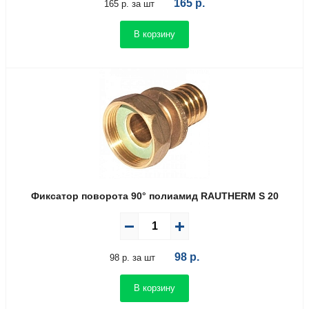
165
р.
165 р. за шт
В корзину
Фиксатор поворота 90° полиамид RAUTHERM S 20
98
р.
98 р. за шт
В корзину