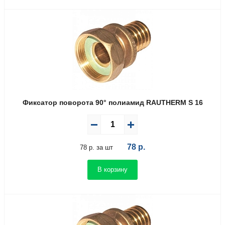
Фиксатор поворота 90° полиамид RAUTHERM S 16
78
р.
78 р. за шт
В корзину