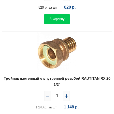
820
р.
820 р. за шт
В корзину
Тройник настенный с внутренней резьбой RAUTITAN RX 20
1/2"
1 148
р.
1 148 р. за шт