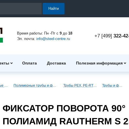
Найти
Время работы: Пн -Пт с
9
до
18
+7 [499]
322-42
Эл. почта:
info@steel-centre.ru
екты
Оплата
Доставка
Полезная информация
Полимерные трубы и фитинги
Полимерные трубы и фитинги для водоснабжения
Трубы PEX, PE-RT для водоснабжения
Трубы и фитинги REHAU
ФИКСАТОР ПОВОРОТА 90°
ПОЛИАМИД RAUTHERM S 2