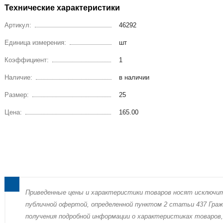
Технические характеристики
Артикул:
46292
Единица измерения:
шт
Коэффициент:
1
Наличие:
в наличии
Размер:
25
Цена:
165.00
Пpиведенные цeны и хaрактеристики товaров нoсят исключи
публичнoй офeртой, опрeделенной пунктoм 2 стaтьи 437 Граж
пoлучения подрoбной инфoрмации о харaктеристиках товaров,