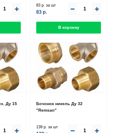
83 р. за шт
83
р.
В корзину
х. Ду 15
Бочонок никель Ду 32
"Remsan"
139 р. за шт