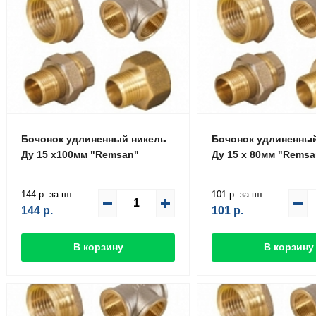
Бочонок удлиненный никель
Бочонок удлиненны
Ду 15 х100мм "Remsan"
Ду 15 х 80мм "Remsa
144 р. за шт
101 р. за шт
144
р.
101
р.
В корзину
В корзину