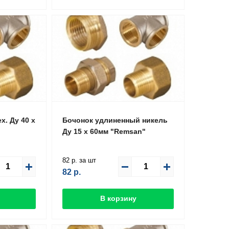
х. Ду 40 х
Бочонок удлиненный никель
Ду 15 х 60мм "Remsan"
82 р. за шт
82
р.
В корзину