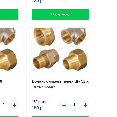
139
р.
В корзину
40
Бочонок никель перех. Ду 32 х
15 "Remsan"
150 р. за шт
150
р.