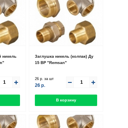
й никель
Заглушка никель (колпак) Ду
n"
15 ВР "Remsan"
26 р. за шт
26
р.
В корзину