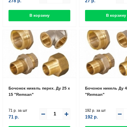
278
р.
27
р.
В корзину
В корзину
Бочонок никель перех. Ду 25 х
Бочонок никель Ду 
15 "Remsan"
"Remsan"
71 р. за шт
192 р. за шт
71
р.
192
р.