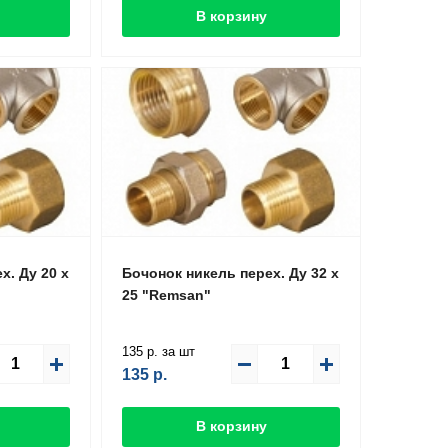
В корзину
х. Ду 20 х
Бочонок никель перех. Ду 32 х
25 "Remsan"
135 р. за шт
135
р.
В корзину