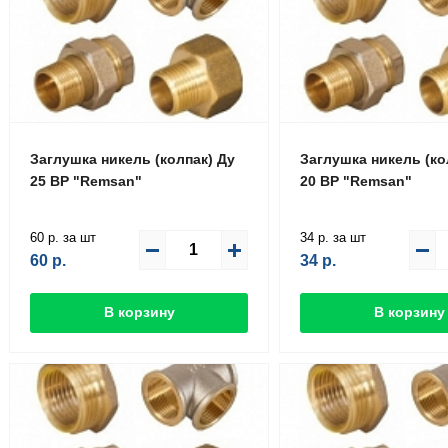
Заглушка никель (колпак) Ду
Заглушка никель (ко
25 ВР "Remsan"
20 ВР "Remsan"
60 р. за шт
34 р. за шт
60
р.
34
р.
В корзину
В корзину