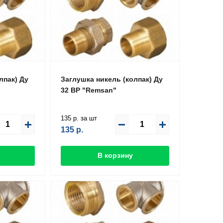
лпак) Ду
Заглушка никель (колпак) Ду
32 ВР "Remsan"
135 р. за шт
135
р.
В корзину