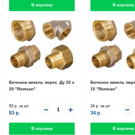
В корзину
В корзину
Бочонок никель перех. Ду 25 х
Бочонок никель пере
20 "Remsan"
15 "Remsan"
83 р. за шт
34 р. за шт
83
р.
34
р.
В корзину
В корзину