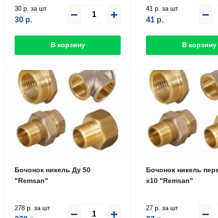
30 р. за шт
41 р. за шт
30
р.
41
р.
В корзину
В корзину
Бочонок никель Ду 50
Бочонок никель пере
"Remsan"
х10 "Remsan"
278 р. за шт
27 р. за шт