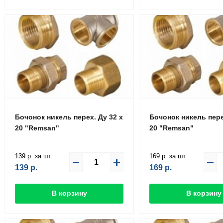
Бочонок никель перех. Ду 32 х
Бочонок никель пере
20 "Remsan"
20 "Remsan"
139 р. за шт
169 р. за шт
139
р.
169
р.
В корзину
В корзину