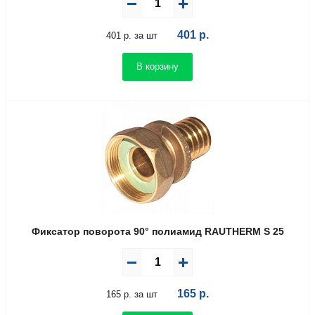
401
р.
401 р. за шт
В корзину
Фиксатор поворота 90° полиамид RAUTHERM S 25
165
р.
165 р. за шт