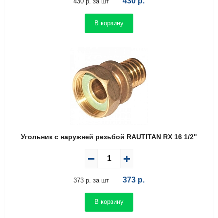
430
р.
430 р. за шт
В корзину
Угольник с наружней резьбой RAUTITAN RX 16 1/2"
373
р.
373 р. за шт
В корзину