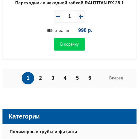
Переходник с накидной гайкой RAUTITAN RX 25 1
998
р.
998 р. за шт
В корзину
1
2
3
4
5
6
Вперед
Категории
Полимерные трубы и фитинги