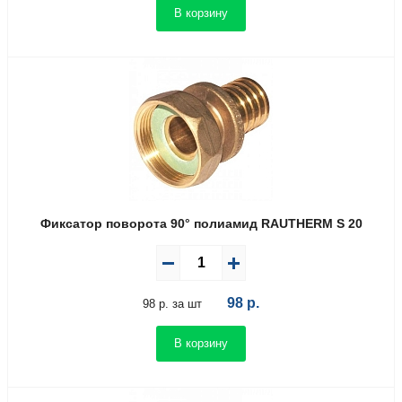
В корзину
Фиксатор поворота 90° полиамид RAUTHERM S 20
98
р.
98 р. за шт
В корзину